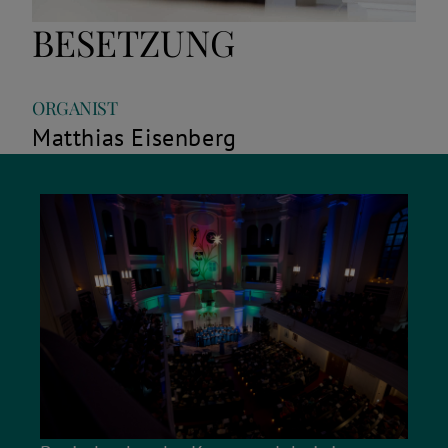
BESETZUNG
Rolle
Name
ORGANIST
Matthias Eisenberg