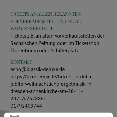
TICKETS AN ALLEN BEKANNTEN
VORVERKAUFSSTELLEN UND AUF
WWW.RESERVIX.DE
Tickets z.B. an allen Vorverkaufsstellen der
Sächsischen Zeitung oder im Ticketshop
Florentinum oder Schillerplatz.
KONTAKT
echo@klassik-deluxe.de
https://gi.reservix.de/tickets-in-dulci-
jubilo-weihnachtliche-orgelmusik-in-
dresden-annenkirche-am-28-11-
2025/e2328860
01792409744