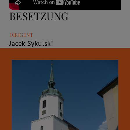
BESETZUNG
Rolle
Name
DIRIGENT
Jacek Sykulski