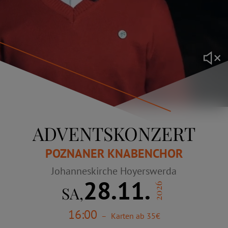
ADVENTSKONZERT
POZNANER KNABENCHOR
Johanneskirche Hoyerswerda
28.11.
2026
SA,
16:00
–
Karten ab 35€