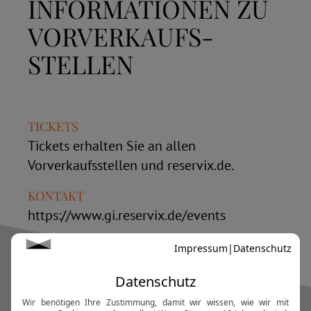
INFORMATIONEN ZU
VORVERKAUFS­
STELLEN
TICKETS
Tickets erhalten Sie an allen
Vorverkaufsstellen und reservix.de.
KONTAKT
https://www.gi.reservix.de/events