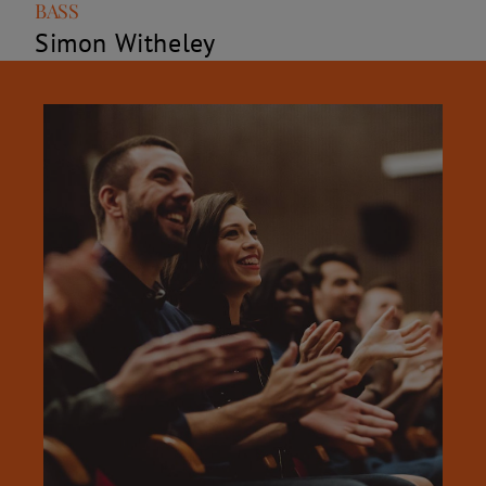
Rolle
Name
BASS
Simon Witheley