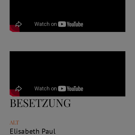
BESETZUNG
Rolle
Name
ALT
Elisabeth Paul