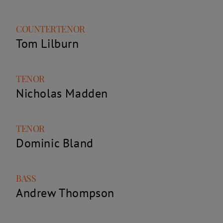
Rolle
Name
COUNTERTENOR
Tom Lilburn
Rolle
Name
TENOR
Nicholas Madden
Rolle
Name
TENOR
Dominic Bland
Rolle
Name
BASS
Andrew Thompson