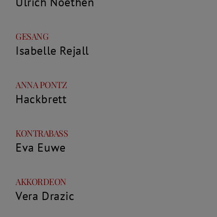
Ulrich Noethen
Rolle
Name
GESANG
Isabelle Rejall
Rolle
Name
ANNA PONTZ
Hackbrett
Rolle
Name
KONTRABASS
Eva Euwe
Rolle
Name
AKKORDEON
Vera Drazic