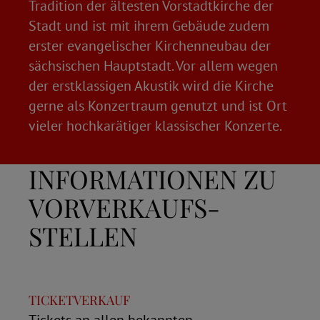
Tradition der ältesten Vorstadtkirche der
Stadt und ist mit ihrem Gebäude zudem
erster evangelischer Kirchenneubau der
sächsischen Hauptstadt. Vor allem wegen
der erstklassigen Akustik wird die Kirche
gerne als Konzertraum genutzt und ist Ort
vieler hochkarätiger klassischer Konzerte.
INFORMATIONEN ZU
VORVERKAUFS­
STELLEN
TICKETVERKAUF
Tickets an allen bekannten