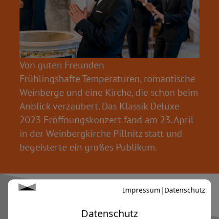
Von guten Freunden
Frühlingshafte Temperaturen, romantische
Weinberge und eine Kirche, die schon beim
Anblick verzaubert. Das Klassik Deluxe
2023 Eröffnungskonzert fand am 23. April
in der Weinbergkirche Pillnitz statt und
begeisterte ein großes Publikum.