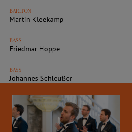
Rolle
Name
BARITON
Martin Kleekamp
Rolle
Name
BASS
Friedmar Hoppe
Rolle
Name
BASS
Johannes Schleußer