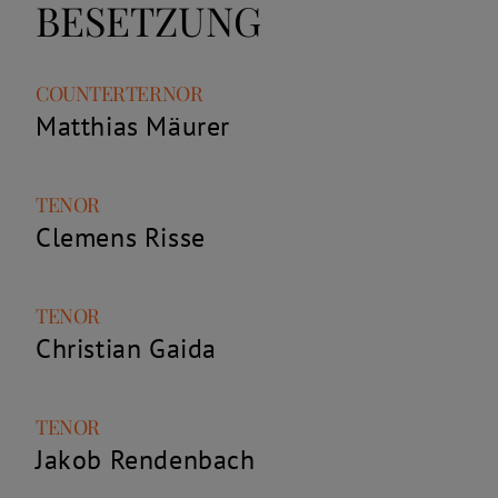
BESETZUNG
Rolle
Name
COUNTERTERNOR
Matthias Mäurer
Rolle
Name
TENOR
Clemens Risse
Rolle
Name
TENOR
Christian Gaida
Rolle
Name
TENOR
Jakob Rendenbach