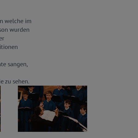
rn welche im
nson wurden
er
itionen
te sangen,
ie zu sehen.