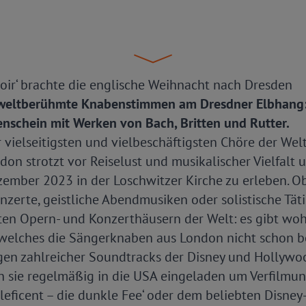
Choir‘ brachte die englische Weihnacht nach Dresden
 weltberühmte Knabenstimmen am Dresdner Elbhang
nschein mit Werken von Bach, Britten und Rutter.
er vielseitigsten und vielbeschäftigsten Chöre der Welt:
don strotzt vor Reiselust und musikalischer Vielfalt 
zember 2023 in der Loschwitzer Kirche zu erleben. O
nzerte, geistliche Abendmusiken oder solistische Tät
en Opern- und Konzerthäusern der Welt: es gibt wo
 welches die Sängerknaben aus London nicht schon b
gen zahlreicher Soundtracks der Disney und Hollywo
n sie regelmäßig in die USA eingeladen um Verfilmun
eficent – die dunkle Fee‘ oder dem beliebten Disney-