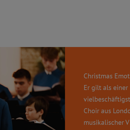
Christmas Emot
Er gilt als eine
vielbeschäftigst
Choir aus Londo
musikalischer V