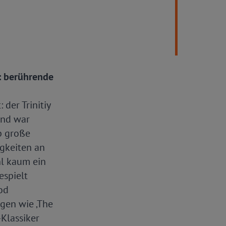
: berührende
 der Trinitiy
und war
b große
igkeiten an
hl kaum ein
espielt
od
gen wie ‚The
Klassiker