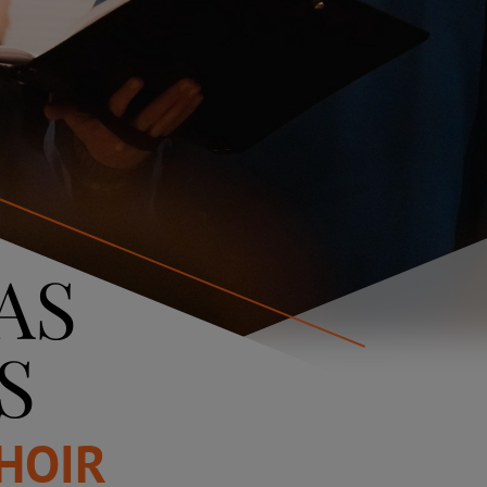
AS
S
CHOIR