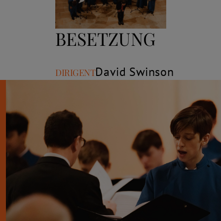
BESETZUNG
David Swinson
Rolle
Name
DIRIGENT